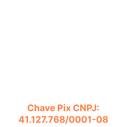
antasia: iazu, yeup, Le
zão Social: DBT Dos R
Chave Pix CNPJ:
41.127.768/0001-08