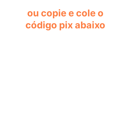
ou copie e cole o
código pix abaixo
26360014BR.GOV
.BCB.PIX01144112776
0400005303986540539.005802BR5909L
6006Manaus62140510LEVPAGES3963